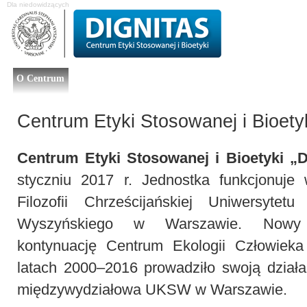
Dla niedowidzących
O Centrum
Projekty badawcze
Studia podyplomowe
Komisja Etyk
Centrum Etyki Stosowanej i Bioety
Centrum Etyki Stosowanej i Bioetyki „D
styczniu 2017 r. Jednostka funkcjonuj
Filozofii Chrześcijańskiej Uniwersytet
Wyszyńskiego w Warszawie. Nowy 
kontynuację Centrum Ekologii Człowieka 
latach 2000–2016 prowadziło swoją działa
międzywydziałowa UKSW w Warszawie.