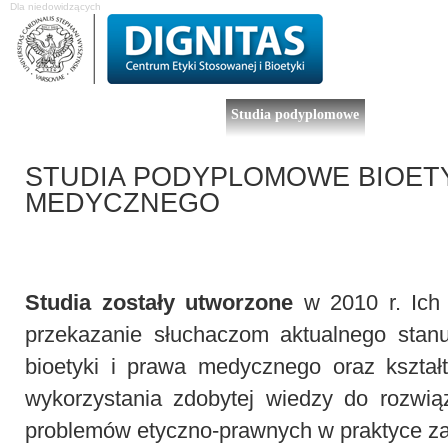
Dla niedowidzących
O Centrum
Projekty badawcze
Studia podyplomowe
Komisja Etyk
STUDIA PODYPLOMOWE BIOETY
MEDYCZNEGO
Studia zostały utworzone
w 2010 r. Ich
przekazanie słuchaczom aktualnego stan
bioetyki i prawa medycznego oraz kształ
wykorzystania zdobytej wiedzy do rozwią
problemów etyczno-prawnych w praktyce z