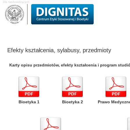
Dla niedowidzących
O Centrum
Projekty badawcze
Studia podyplomowe
Komisja Etyk
Efekty kształcenia, sylabusy, przedmioty
Karty opisu przedmiotów, efekty kształcenia i program studi
Bioetyka 1
Bioetyka 2
Prawo Medyczne